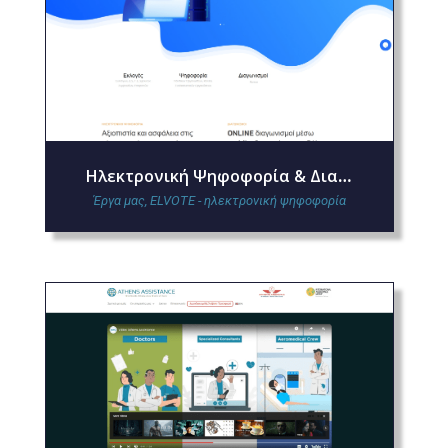
Ηλεκτρονική Ψηφοφορία & Διαγωνισμοί στο elvote.gr
Έργα μας
,
ELVOTE - ηλεκτρονική ψηφοφορία