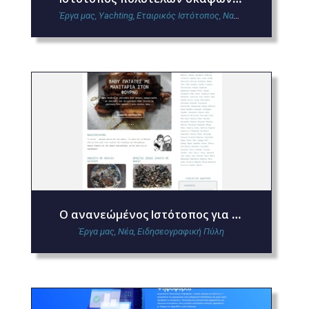
Έργα μας
,
Yachting
,
Εταιρικός Ιστότοπος
,
Ναυτιλία
,
Τουρισμος
O ανανεώμένος Ιστότοπος για το taperaki.gr
Έργα μας
,
Νέα
,
Ειδησεογραφική Πύλη