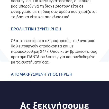
security κ.α.. Για κάθε εγκατάσταση, οι ειδικοί 
μας μπορούν να τη διαχειριστούν είτε σε 
συνεργασία με τη δική σας ομάδα που χειρίζεται 
τα βασικά είτε και αποκλειστικά 
ΠΡΟΛΗΠΤΙΚΗ ΣΥΝΤΗΡΗΣΗ
Όλα τα συστήματα πληροφορικής, το λογισμικό 
θα λειτουργούν απρόσκοπτα και με 
παρακολούθηση 24/7. Όπου κι αν βρίσκεστε, σας 
κρατάμε ΠΑΝΤΑ σε λειτουργία και συνδεδεμένο 
με τα συστήματα σας.
ΑΠΟΜΑΚΡΥΣΜΕΝΗ ΥΠΟΣΤΗΡΙΞΗ
Στην πλειονότητα των περιπτώσεων, παρέχουμε 
υποστήριξη σε όλο τον στόλο από απόσταση. 
Mειώnουμε σημαντικά το κόστος εγκατάστασης 
& αντιμετώπισης προβλημάτων 
Ας ξεκινήσουμε