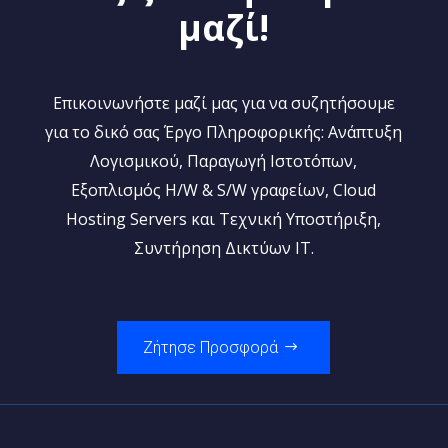
μαζί!
MICROSOFT 365
Ενισχύστε την παραγωγικότητα με το Word, το 
Excel. Σας βοηθούμε να εργαστείτε καλύτερα και 
Επικοινωνήστε μαζί μας για να συζητήσουμε
ταχύτερα, να παραμένετε σε επαφή με τα 
για το δικό σας Έργο Πληροφορικής: Ανάπτυξη
πληρώματα και να προστατεύετε τα δεδομένα 
σας
Λογισμικού, Παραγωγή Ιστοτόπων,
Εξοπλισμός H/W & S/W γραφείων, Cloud
Hosting Servers και Τεχνική Υποστήριξη,
Συντήρηση Δικτύων IT.
Ζήτησε Προσφορά