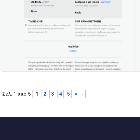
Σελ. 1 από 5
1
2
3
4
5
»